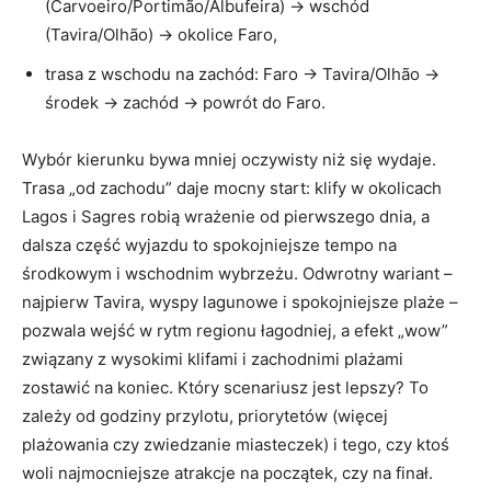
(Carvoeiro/Portimão/Albufeira) → wschód
(Tavira/Olhão) → okolice Faro,
trasa z wschodu na zachód: Faro → Tavira/Olhão →
środek → zachód → powrót do Faro.
Wybór kierunku bywa mniej oczywisty niż się wydaje.
Trasa „od zachodu” daje mocny start: klify w okolicach
Lagos i Sagres robią wrażenie od pierwszego dnia, a
dalsza część wyjazdu to spokojniejsze tempo na
środkowym i wschodnim wybrzeżu. Odwrotny wariant –
najpierw Tavira, wyspy lagunowe i spokojniejsze plaże –
pozwala wejść w rytm regionu łagodniej, a efekt „wow”
związany z wysokimi klifami i zachodnimi plażami
zostawić na koniec. Który scenariusz jest lepszy? To
zależy od godziny przylotu, priorytetów (więcej
plażowania czy zwiedzanie miasteczek) i tego, czy ktoś
woli najmocniejsze atrakcje na początek, czy na finał.