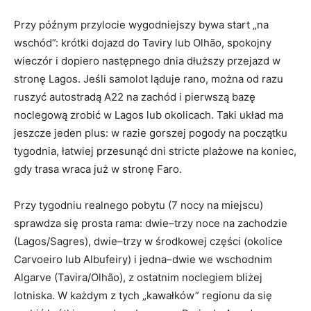
Przy późnym przylocie wygodniejszy bywa start „na
wschód”: krótki dojazd do Taviry lub Olhão, spokojny
wieczór i dopiero następnego dnia dłuższy przejazd w
stronę Lagos. Jeśli samolot ląduje rano, można od razu
ruszyć autostradą A22 na zachód i pierwszą bazę
noclegową zrobić w Lagos lub okolicach. Taki układ ma
jeszcze jeden plus: w razie gorszej pogody na początku
tygodnia, łatwiej przesunąć dni stricte plażowe na koniec,
gdy trasa wraca już w stronę Faro.
Przy tygodniu realnego pobytu (7 nocy na miejscu)
sprawdza się prosta rama: dwie–trzy noce na zachodzie
(Lagos/Sagres), dwie–trzy w środkowej części (okolice
Carvoeiro lub Albufeiry) i jedna–dwie we wschodnim
Algarve (Tavira/Olhão), z ostatnim noclegiem bliżej
lotniska. W każdym z tych „kawałków” regionu da się