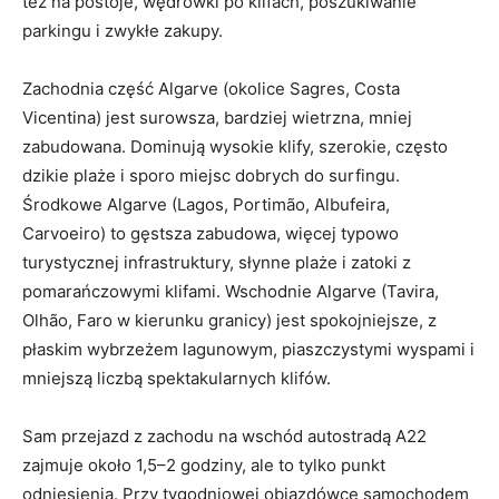
też na postoje, wędrówki po klifach, poszukiwanie
parkingu i zwykłe zakupy.
Zachodnia część Algarve (okolice Sagres, Costa
Vicentina) jest surowsza, bardziej wietrzna, mniej
zabudowana. Dominują wysokie klify, szerokie, często
dzikie plaże i sporo miejsc dobrych do surfingu.
Środkowe Algarve (Lagos, Portimão, Albufeira,
Carvoeiro) to gęstsza zabudowa, więcej typowo
turystycznej infrastruktury, słynne plaże i zatoki z
pomarańczowymi klifami. Wschodnie Algarve (Tavira,
Olhão, Faro w kierunku granicy) jest spokojniejsze, z
płaskim wybrzeżem lagunowym, piaszczystymi wyspami i
mniejszą liczbą spektakularnych klifów.
Sam przejazd z zachodu na wschód autostradą A22
zajmuje około 1,5–2 godziny, ale to tylko punkt
odniesienia. Przy tygodniowej objazdówce samochodem