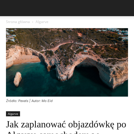
Strona główna
Algarve
Źródło: Pexels | Autor: Mo Eid
Algarve
Jak zaplanować objazdówkę po