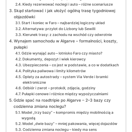
Kiedy rezerwować noclegi i auto – różne scenariusze
Skąd startować i jak ułożyć ogólną trasę tygodniowej
objazdówki
Start i koniec w Faro – najbardziej logiczny układ
Alternatywa: przylot do Lizbony lub Sewilli
Kierunek trasy: z zachodu na wschód czy odwrotnie
Wynajem samochodu w Algarve – formalności, koszty,
pułapki
Gdzie wynająć auto – lotnisko Faro czy miasto?
Dokumenty, depozyt i wiek kierowcy
Ubezpieczenia – co jest w podstawie, a co w dodatkach
Polityka paliwowa i limity kilometrów
Opłaty za autostrady – system Via Verde i bramki
elektroniczne
Odbiór i zwrot – protokół, zdjęcia, godziny
Pułapki cenowe i różnice między wypożyczalniami
Gdzie spać na roadtripie po Algarve – 2–3 bazy czy
codzienna zmiana noclegu?
Model „trzy bazy” – kompromis między mobilnością a
wygodą
Model „dwie bazy” – mniej pakowania, więcej dojazdów
Codzienna zmiana noclegu – kiedy ma sens