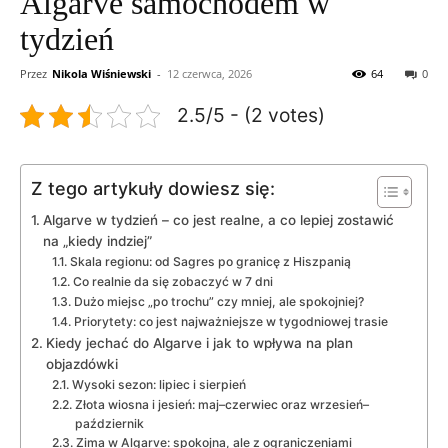
Algarve samochodem w
tydzień
Przez
Nikola Wiśniewski
-
12 czerwca, 2026
64
0
2.5/5 - (2 votes)
Z tego artykuły dowiesz się:
Algarve w tydzień – co jest realne, a co lepiej zostawić
na „kiedy indziej”
Skala regionu: od Sagres po granicę z Hiszpanią
Co realnie da się zobaczyć w 7 dni
Dużo miejsc „po trochu” czy mniej, ale spokojniej?
Priorytety: co jest najważniejsze w tygodniowej trasie
Kiedy jechać do Algarve i jak to wpływa na plan
objazdówki
Wysoki sezon: lipiec i sierpień
Złota wiosna i jesień: maj–czerwiec oraz wrzesień–
październik
Zima w Algarve: spokojna, ale z ograniczeniami