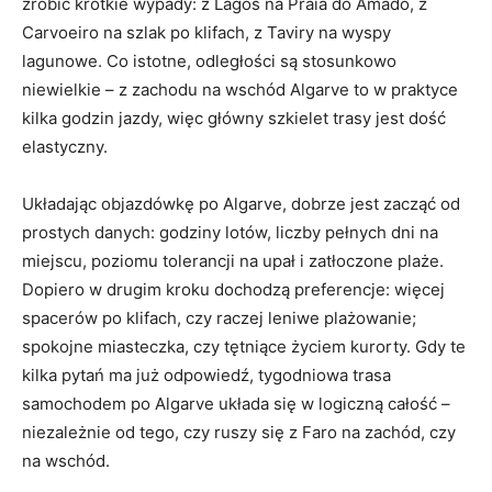
zrobić krótkie wypady: z Lagos na Praia do Amado, z
Carvoeiro na szlak po klifach, z Taviry na wyspy
lagunowe. Co istotne, odległości są stosunkowo
niewielkie – z zachodu na wschód Algarve to w praktyce
kilka godzin jazdy, więc główny szkielet trasy jest dość
elastyczny.
Układając objazdówkę po Algarve, dobrze jest zacząć od
prostych danych: godziny lotów, liczby pełnych dni na
miejscu, poziomu tolerancji na upał i zatłoczone plaże.
Dopiero w drugim kroku dochodzą preferencje: więcej
spacerów po klifach, czy raczej leniwe plażowanie;
spokojne miasteczka, czy tętniące życiem kurorty. Gdy te
kilka pytań ma już odpowiedź, tygodniowa trasa
samochodem po Algarve układa się w logiczną całość –
niezależnie od tego, czy ruszy się z Faro na zachód, czy
na wschód.