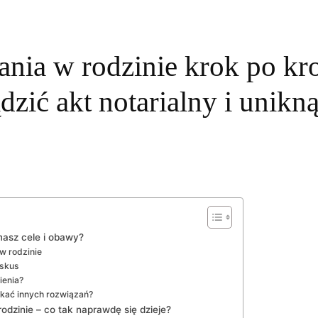
nia w rodzinie krok po kro
dzić akt notarialny i unikn
masz cele i obawy?
w rodzinie
iskus
ienia?
ukać innych rozwiązań?
dzinie – co tak naprawdę się dzieje?