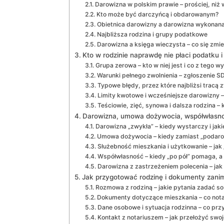
Darowizna w polskim prawie – prościej, niż
Kto może być darczyńcą i obdarowanym?
Obietnica darowizny a darowizna wykonan
Najbliższa rodzina i grupy podatkowe
Darowizna a księga wieczysta – co się zmie
Kto w rodzinie naprawdę nie płaci podatku 
Grupa zerowa – kto w niej jest i co z tego w
Warunki pełnego zwolnienia – zgłoszenie SD
Typowe błędy, przez które najbliżsi tracą z
Limity kwotowe i wcześniejsze darowizny –
Teściowie, zięć, synowa i dalsza rodzina –
Darowizna, umowa dożywocia, współwłasność
Darowizna „zwykła” – kiedy wystarczy i ja
Umowa dożywocia – kiedy zamiast „podarow
Służebność mieszkania i użytkowanie – jak
Współwłasność – kiedy „po pół” pomaga, a 
Darowizna z zastrzeżeniem polecenia – jak
Jak przygotować rodzinę i dokumenty zanim
Rozmowa z rodziną – jakie pytania zadać sob
Dokumenty dotyczące mieszkania – co notar
Dane osobowe i sytuacja rodzinna – co pr
Kontakt z notariuszem – jak przełożyć swoj