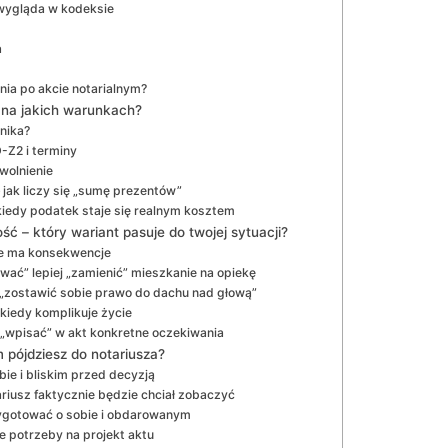
 wygląda w kodeksie
a
nia po akcie notarialnym?
i na jakich warunkach?
ynika?
-Z2 i terminy
wolnienie
 jak liczy się „sumę prezentów”
 kiedy podatek staje się realnym kosztem
 – który wariant pasuje do twojej sytuacji?
kie ma konsekwencje
ać” lepiej „zamienić” mieszkanie na opiekę
 „zostawić sobie prawo do dachu nad głową”
kiedy komplikuje życie
 „wpisać” w akt konkretne oczekiwania
 pójdziesz do notariusza?
ie i bliskim przed decyzją
iusz faktycznie będzie chciał zobaczyć
zygotować o sobie i obdarowanym
e potrzeby na projekt aktu