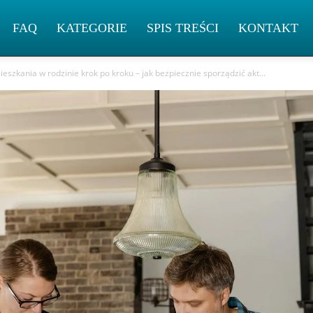
FAQ
KATEGORIE
SPIS TREŚCI
KONTAKT
szkania w rodzinie krok po kroku – jak bezpiecznie sporządzić akt...