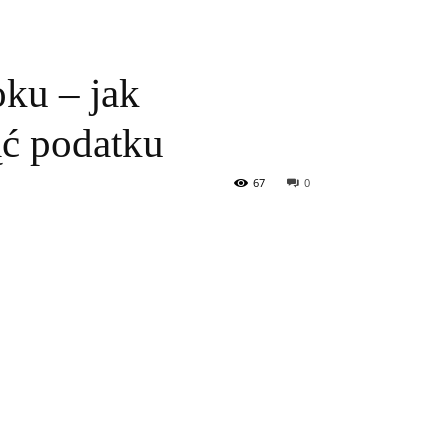
ku – jak
ąć podatku
67
0