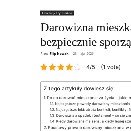
Felietony Czytelników
Darowizna mieszka
bezpiecznie sporzą
Przez
Filip Nowak
-
28 maja, 2026
4/5 - (1 vote)
Z tego artykuły dowiesz się:
Po co darować mieszkanie za życia – jakie 
Najczęstsze powody darowizny mieszkania 
Najczęstsze lęki: utrata kontroli, konflikty, f
Darowizna a spadek i testament – co się zm
Kiedy darowizna ma sens, a kiedy lepiej sz
Podstawy prawne darowizny mieszkania w ro