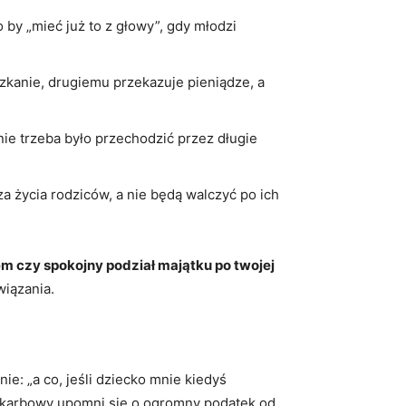
 by „mieć już to z głowy”, gdy młodzi
szkanie, drugiemu przekazuje pieniądze, a
ie trzeba było przechodzić przez długie
 za życia rodziców, a nie będą walczyć po ich
iem czy spokojny podział majątku po twojej
wiązania.
ie: „a co, jeśli dziecko mnie kiedyś
ąd skarbowy upomni się o ogromny podatek od