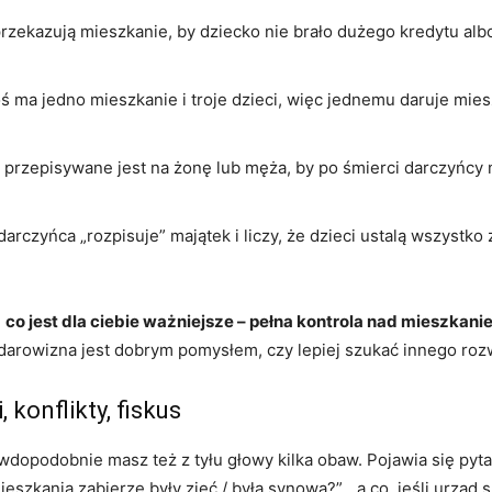
rzekazują mieszkanie, by dziecko nie brało dużego kredytu albo
ś ma jedno mieszkanie i troje dzieci, więc jednemu daruje mie
przepisywane jest na żonę lub męża, by po śmierci darczyńcy n
darczyńca „rozpisuje” majątek i liczy, że dzieci ustalą wszystko
:
co jest dla ciebie ważniejsze – pełna kontrola nad mieszkan
darowizna jest dobrym pomysłem, czy lepiej szukać innego roz
, konflikty, fiskus
wdopodobnie masz też z tyłu głowy kilka obaw. Pojawia się pytan
 mieszkania zabierze były zięć / była synowa?”, „a co, jeśli urz